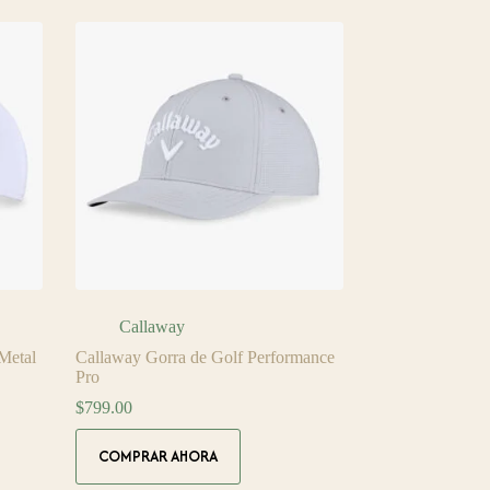
Callaway
Metal
Callaway Gorra de Golf Performance
Pro
$
799.00
Este
COMPRAR AHORA
producto
tiene