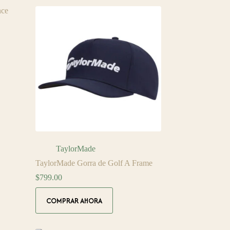
variantes.
Las
opciones
se
pueden
elegir
en
la
página
de
producto
TaylorMade
TaylorMade Gorra de Golf A Frame
$
799.00
Este
COMPRAR AHORA
producto
tiene
múltiples
variantes.