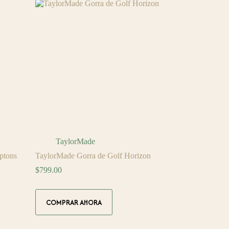
Las
opciones
se
pueden
elegir
en
la
página
de
producto
TaylorMade
ptons
TaylorMade Gorra de Golf Horizon
$
799.00
Este
COMPRAR AHORA
producto
tiene
múltiples