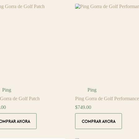
ntes.
variantes.
Las
ones
opciones
se
en
pueden
r
elegir
en
la
na
página
de
ucto
producto
Ping
Ping
 Gorra de Golf Patch
Ping Gorra de Golf Performance
.00
$
749.00
Este
OMPRAR AHORA
COMPRAR AHORA
ucto
producto
tiene
ples
múltiples
ntes.
variantes.