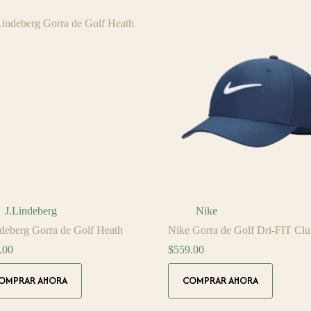
ples
múltiples
ntes.
variantes.
Las
ones
opciones
se
en
pueden
r
elegir
en
la
na
página
de
ucto
producto
J.Lindeberg
Nike
ndeberg Gorra de Golf Heath
Nike Gorra de Golf Dri-FIT Clu
.00
$
559.00
Este
OMPRAR AHORA
COMPRAR AHORA
ucto
producto
tiene
ples
múltiples