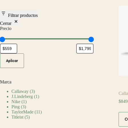
Filtrar productos
Cerrar
Precio
Aplicar
Marca
Callaway
(3)
Call
J.Lindeberg
(1)
$
849
Nike
(1)
Ping
(3)
TaylorMade
(11)
Este
Titleist
(5)
C
prod
tiene