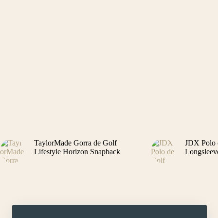
varia
Las
opci
se
pued
elegi
en
la
pági
de
prod
En tendencia
TaylorMade Gorra de Golf
JDX Polo 
Lifestyle Horizon Snapback
Longsleev