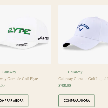
Callaway
Callaway
away Gorra de Golf Elyte
Callaway Gorra de Golf Liquid 
.00
$
799.00
Este
OMPRAR AHORA
COMPRAR AHORA
ucto
producto
tiene