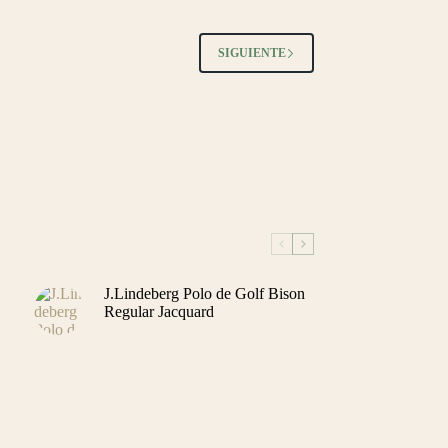
variantes.
Las
opciones
SIGUIENTE
se
pueden
elegir
en
la
página
de
producto
J.Lindeberg Polo de Golf Bison
Regular Jacquard