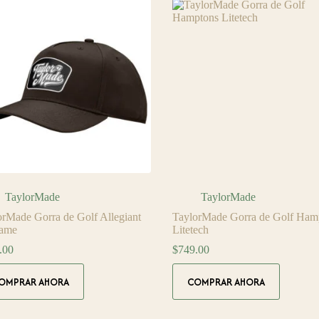
Las
ones
opciones
se
en
pueden
r
elegir
en
la
na
página
de
ucto
producto
TaylorMade
TaylorMade
orMade Gorra de Golf Allegiant
TaylorMade Gorra de Golf Ham
ame
Litetech
.00
$
749.00
Este
OMPRAR AHORA
COMPRAR AHORA
ucto
producto
tiene
ples
múltiples