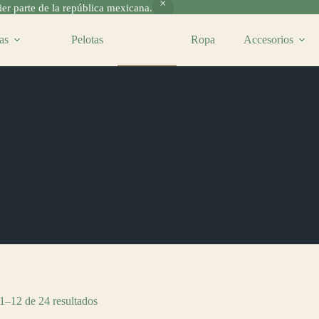
r parte de la república mexicana.
as
Pelotas
Gorras
Ropa
Accesorios
1–12 de 24 resultados