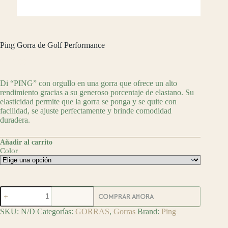
Ping Gorra de Golf Performance
$
749.00
Di “PING” con orgullo en una gorra que ofrece un alto
rendimiento gracias a su generoso porcentaje de elastano. Su
elasticidad permite que la gorra se ponga y se quite con
facilidad, se ajuste perfectamente y brinde comodidad
duradera.
Añadir al carrito
Color
Ping
COMPRAR AHORA
Gorra
de
SKU:
N/D
Categorías:
GORRAS
,
Gorras
Brand:
Ping
Golf
Performance