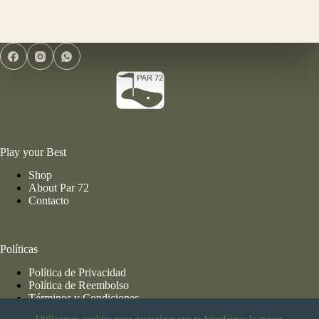
cantidad
Play your Best
Shop
About Par 72
Contacto
Políticas
Política de Privacidad
Política de Reembolso
Términos y Condiciones