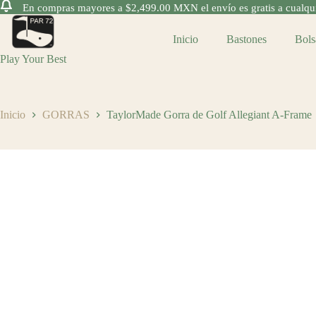
En compras mayores a $2,499.00 MXN el envío es gratis a cualquie
Saltar
al
Inicio
Bastones
Bols
contenido
Play Your Best
Inicio
GORRAS
TaylorMade Gorra de Golf Allegiant A-Frame