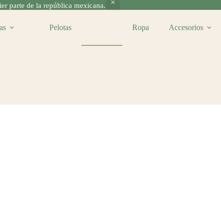
r parte de la república mexicana.
as
Pelotas
Gorras
Ropa
Accesorios