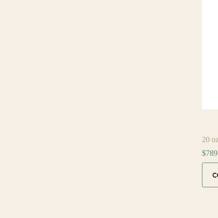
20 o
$
789
C