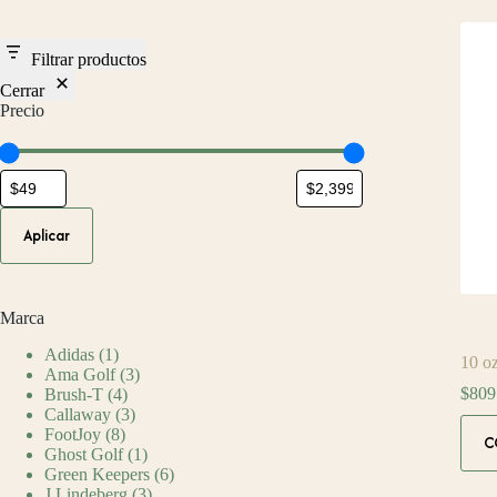
Filtrar productos
Cerrar
Precio
Aplicar
Marca
Adidas
(1)
10 o
Ama Golf
(3)
$
809
Brush-T
(4)
Callaway
(3)
FootJoy
(8)
C
Ghost Golf
(1)
Green Keepers
(6)
J.Lindeberg
(3)