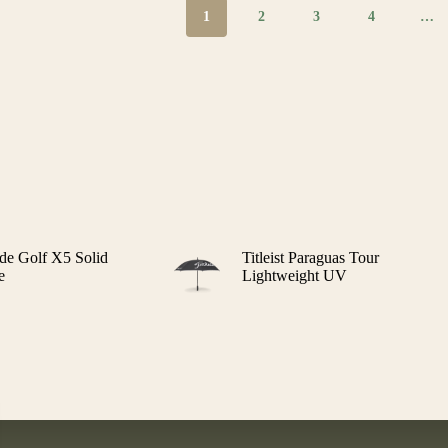
1
2
3
4
…
de Golf X5 Solid
Titleist Paraguas Tour
e
Lightweight UV