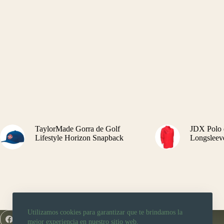
En tendencia
TaylorMade Gorra de Golf
JDX Polo 
Lifestyle Horizon Snapback
Longsleev
Utilizamos cookies para garantizar que te brindamos la
Facebook
Instagram
WhatsApp
mejor experiencia en nuestro sitio web.