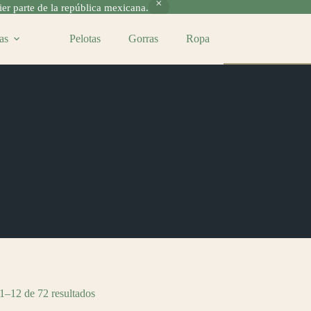
r parte de la república mexicana.
as
Pelotas
Gorras
Ropa
Accesorios
1–12 de 72 resultados