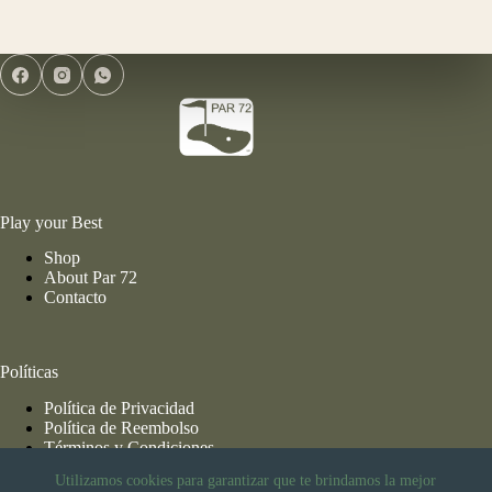
Pro
cantidad
Play your Best
Shop
About Par 72
Contacto
Políticas
Política de Privacidad
Política de Reembolso
Términos y Condiciones
Utilizamos cookies para garantizar que te brindamos la mejor