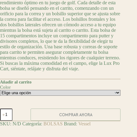
rendimiento óptimo en tu juego de golf. Cada detalle de esta
bolsa se diseñó pensando en el carrito, comenzando con un
orificio para la correa y un bolsillo superior que se ajusta sobre
la correa para facilitar el acceso. Los bolsillos frontales y los
dos bolsillos laterales ofrecen un cómodo acceso a tu equipo
mientras la bolsa está sujeta al carrito o carrito. Esta bolsa de
15 compartimentos incluye un compartimento para putter y
divisores completos, lo que te da la flexibilidad de elegir tu
estilo de organización. Una base robusta y correas de soporte
para carrito te permiten asegurar completamente tu bolsa
mientras conduces, resistiendo los rigores de cualquier terreno.
Si buscas la máxima comodidad en el campo, elige la Lux Pro
Cart, siéntate, relájate y disfruta del viaje.
Añadir al carrito
Color
Vessel
COMPRAR AHORA
Bolsa
de
SKU:
N/D
Categoría:
BOLSAS
Brand:
Vessel
Golf
Cart
Lux