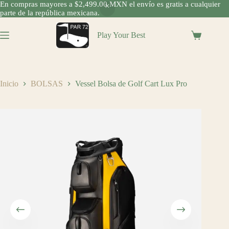
En compras mayores a $2,499.00 MXN el envío es gratis a cualquier
parte de la república mexicana.
Saltar
al
Play Your Best
Shopping
contenido
cart
Inicio
BOLSAS
Vessel Bolsa de Golf Cart Lux Pro