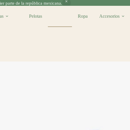
r parte de la república mexicana.
as
Pelotas
Gorras
Ropa
Accesorios