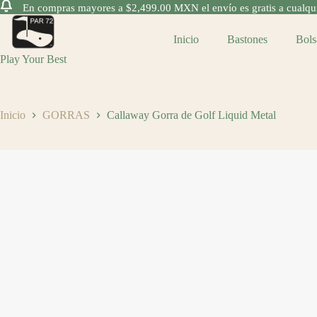
En compras mayores a $2,499.00 MXN el envío es gratis a cualquie
Saltar
al
Inicio
Bastones
Bols
contenido
Play Your Best
Inicio
GORRAS
Callaway Gorra de Golf Liquid Metal