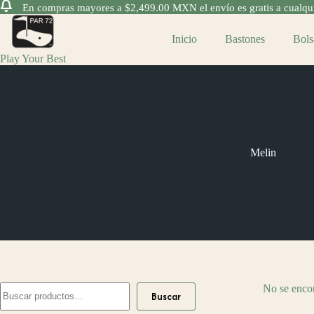
En compras mayores a $2,499.00 MXN el envío es gratis a cualquie
Saltar
al
Inicio
Bastones
Bols
contenido
Play Your Best
Melin
Buscar
No se encon
Buscar