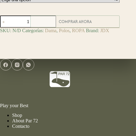
JDX
COMPRAR AHORA
Polo
de
SKU:
N/D
Categorías:
Dama
,
Polos
,
ROPA
Brand:
JDX
Golf
para
Dama
cantidad
Play your Best
Shop
About Par 72
Contacto