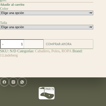
Añadir al carrito
Color
Talla
J.Lindeberg
COMPRAR AHORA
Polo
de
SKU:
N/D
Categorías:
Caballero
,
Polos
,
ROPA
Brand:
Golf
J.Lindeberg
Klas
cantidad