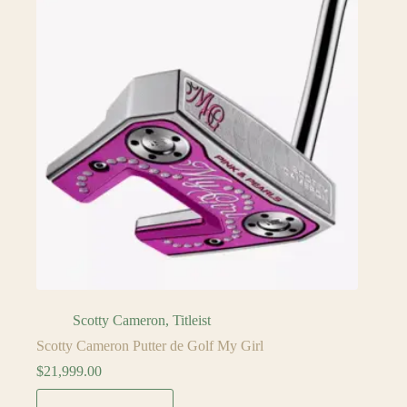
Scotty Cameron
,
Titleist
Scotty Cameron Putter de Golf My Girl
$
21,999.00