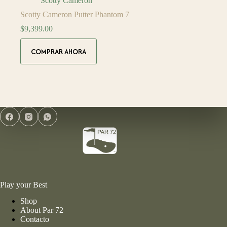
Scotty Cameron
Scotty Cameron Putter Phantom 7
$
9,399.00
Este
COMPRAR AHORA
producto
tiene
múltiples
variantes.
Las
opciones
se
pueden
elegir
en
la
página
de
producto
Play your Best
Shop
About Par 72
Contacto