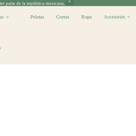
r parte de la república mexicana.
as
Pelotas
Gorras
Ropa
Accesorios
7