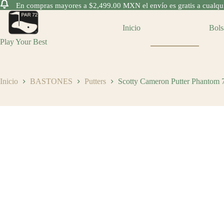
En compras mayores a $2,499.00 MXN el envío es gratis a cualquie
Saltar
al
Inicio
Bastones
Bols
contenido
Play Your Best
Inicio
BASTONES
Putters
Scotty Cameron Putter Phantom 