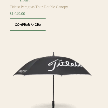
Titleist
Titleist Paraguas Tour Double Canopy
$
1,949.00
COMPRAR AHORA