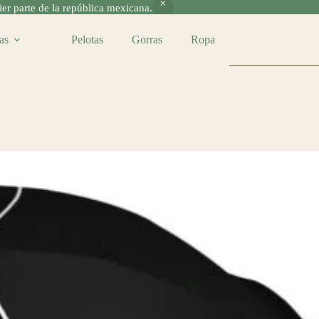
r parte de la república mexicana.
as
Pelotas
Gorras
Ropa
Accesorios