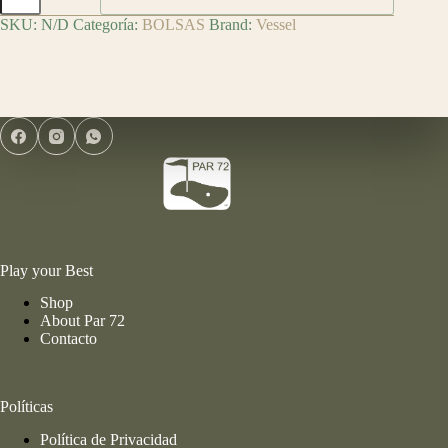
de
SKU:
N/D
Categoría:
BOLSAS
Brand:
Vessel
Golf
Lux
Stand
Crosshatch
Black
cantidad
Play your Best
Shop
About Par 72
Contacto
Políticas
Política de Privacidad