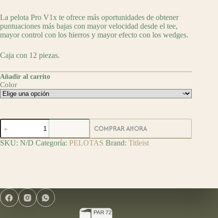
La pelota Pro V1x te ofrece más oportunidades de obtener
puntuaciones más bajas con mayor velocidad desde el tee,
mayor control con los hierros y mayor efecto con los wedges.
Caja con 12 piezas.
Añadir al carrito
Color
Titleist
COMPRAR AHORA
Pelotas
de
SKU:
N/D
Categoría:
PELOTAS
Brand:
Titleist
Golf
Pro
V1x
cantidad