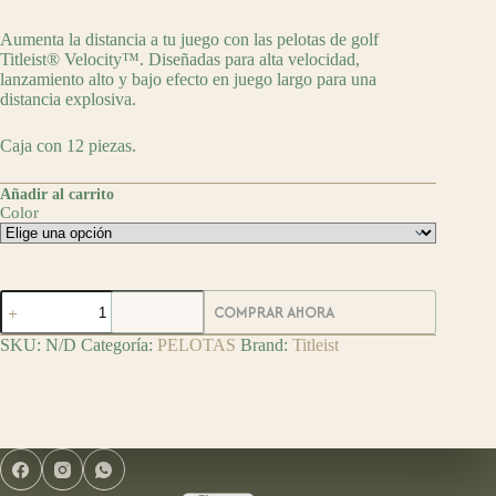
Aumenta la distancia a tu juego con las pelotas de golf
Titleist® Velocity™. Diseñadas para alta velocidad,
lanzamiento alto y bajo efecto en juego largo para una
distancia explosiva.
Caja con 12 piezas.
Añadir al carrito
Color
Titleist
COMPRAR AHORA
Pelotas
de
SKU:
N/D
Categoría:
PELOTAS
Brand:
Titleist
Golf
Velocity
cantidad