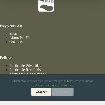
Play your Best
Shop
About Par 72
Contacto
Políticas
Política de Privacidad
Política de Reembolso
Términos y Condiciones
Utilizamos cookies para garantizar que te brindamos la mejor
experiencia en nuestro sitio web.
Información de Envío
Aceptar
Rechazar
En compras mayores a $2,499.00 MXN el envío es gratis a
cualquier parte de la república mexicana.