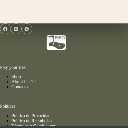
Golf
Shag
cantidad
Play your Best
Shop
About Par 72
Contacto
Políticas
Política de Privacidad
Política de Reembolso
Términos y Condiciones