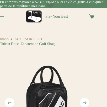
En compras mayores a $2,499.00 MXN el envío es gratis a cualquier
parte de la república mexicana.
Saltar
al
Play Your Best
Shopping
contenido
cart
Inicio
ACCESORIOS
Titleist Bolsa Zapatera de Golf Shag