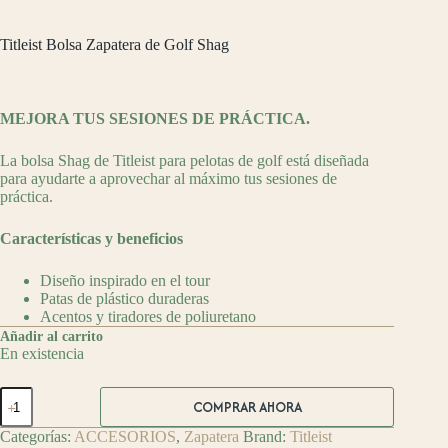
Titleist Bolsa Zapatera de Golf Shag
$
2,399.00
MEJORA TUS SESIONES DE PRÁCTICA.
La bolsa Shag de Titleist para pelotas de golf está diseñada
para ayudarte a aprovechar al máximo tus sesiones de
práctica.
Características y beneficios
Diseño inspirado en el tour
Patas de plástico duraderas
Acentos y tiradores de poliuretano
Añadir al carrito
En existencia
Titleist
COMPRAR AHORA
Bolsa
Zapatera
Categorías:
ACCESORIOS
,
Zapatera
Brand:
Titleist
de