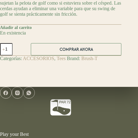
sujetan la pelota de golf como si estuviera sobre el césped. Las
cerdas ayudan a eliminar una variable para que su swing de
golf se sienta prácticamente sin fricción.
Añadir al carrito
En existencia
Brush-
COMPRAR AHORA
T
Tees
Categorías:
ACCESORIOS
,
Tees
Brand:
Brush-T
de
Golf
XLT
Jumbo
Yellow
cantidad
Play your Best