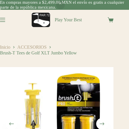
En compras mayores a $2,499.00 MXN el envío es gratis a cualquier
parte de la república mexicana.
Saltar
al
Play Your Best
Shopping
contenido
cart
Inicio
ACCESORIOS
Brush-T Tees de Golf XLT Jumbo Yellow