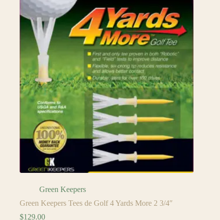
Green Keepers
Green Keepers Tees de Golf 4 Yards More 2 3/4″
$
129.00