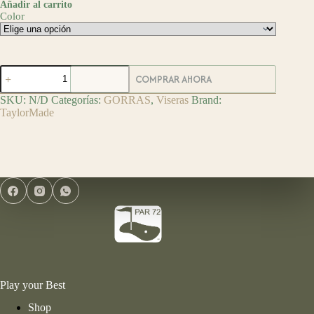
Añadir al carrito
Color
TaylorMade
COMPRAR AHORA
Visera
de
SKU:
N/D
Categorías:
GORRAS
,
Viseras
Brand:
Golf
TaylorMade
Radar
cantidad
Play your Best
Shop