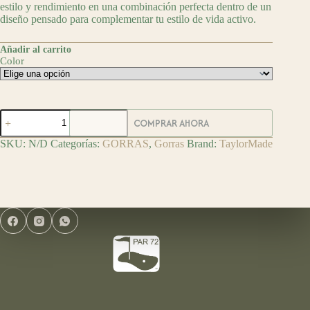
estilo y rendimiento en una combinación perfecta dentro de un
diseño pensado para complementar tu estilo de vida activo.
Añadir al carrito
Color
TaylorMade
COMPRAR AHORA
Gorra
de
SKU:
N/D
Categorías:
GORRAS
,
Gorras
Brand:
TaylorMade
Golf
Lifestyle
Horizon
Snapback
cantidad