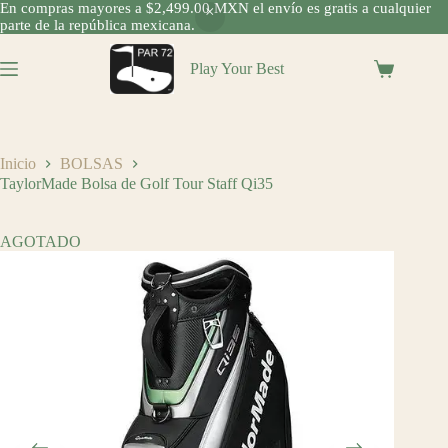
En compras mayores a $2,499.00 MXN el envío es gratis a cualquier
parte de la república mexicana.
Saltar
al
Play Your Best
Shopping
contenido
cart
Inicio
BOLSAS
TaylorMade Bolsa de Golf Tour Staff Qi35
AGOTADO