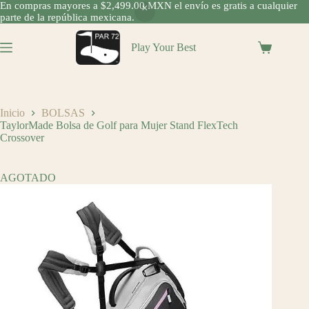
En compras mayores a $2,499.00 MXN el envío es gratis a cualquier
parte de la república mexicana.
Saltar
al
Play Your Best
Shopping
contenido
cart
Inicio
BOLSAS
TaylorMade Bolsa de Golf para Mujer Stand FlexTech
Crossover
AGOTADO