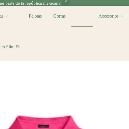
r parte de la república mexicana.
as
Pelotas
Gorras
Ropa
Accesorios
ch Slim Fit