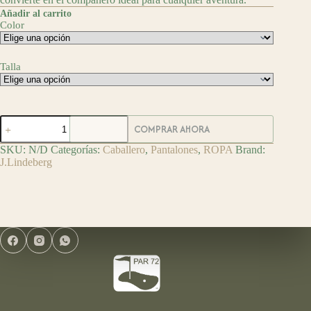
Añadir al carrito
Color
Talla
J.Lindeberg
COMPRAR AHORA
Pantalón
de
SKU:
N/D
Categorías:
Caballero
,
Pantalones
,
ROPA
Brand:
Golf
J.Lindeberg
Vent
cantidad