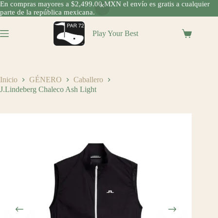
En compras mayores a $2,499.00 MXN el envío es gratis a cualquier
parte de la república mexicana.
Saltar
al
Play Your Best
Shopping
contenido
cart
Inicio
GÉNERO
Caballero
J.Lindeberg Chaleco Ash Light