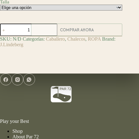
Talla
J.Lindeberg
COMPRAR AHORA
Chaleco
Ash
SKU:
N/D
Categorías:
Caballero
,
Chalecos
,
ROPA
Brand:
Light
J.Lindeberg
cantidad
Play your Best
Shop
About Par 72