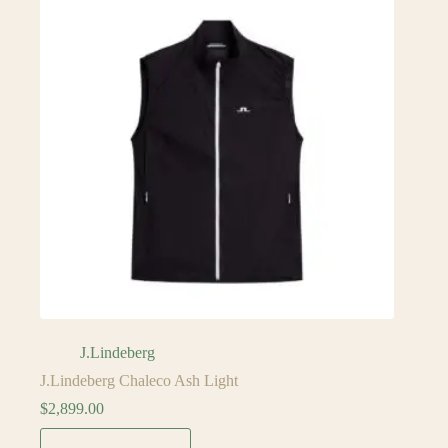
J.Lindeberg
J.Lindeberg Chaleco Ash Light
$
2,899.00
Este