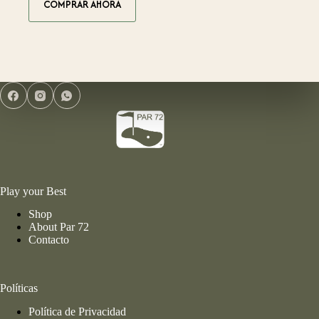
COMPRAR AHORA
producto
tiene
múltiples
variantes.
Las
opciones
se
pueden
elegir
en
la
página
de
producto
Play your Best
Shop
About Par 72
Contacto
Políticas
Política de Privacidad