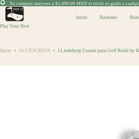
En compras mayores a $2,499.00 MXN el envío es gratis a cualquie
Saltar
al
Inicio
Bastones
Bols
contenido
Play Your Best
Inicio
ACCESORIOS
J.Lindeberg Guante para Golf Rudd by 