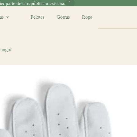
r parte de la república mexicana.
as
Pelotas
Gorras
Ropa
Accesorios
Kangol