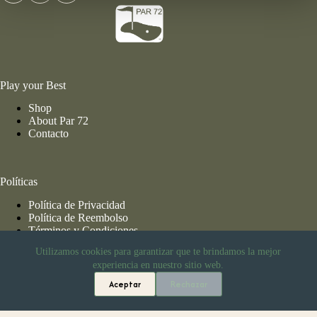
Play your Best
Shop
About Par 72
Contacto
Políticas
Política de Privacidad
Política de Reembolso
Términos y Condiciones
Utilizamos cookies para garantizar que te brindamos la mejor
experiencia en nuestro sitio web.
Información de Envío
Aceptar
Rechazar
En compras mayores a $2,499.00 MXN el envío es gratis a
cualquier parte de la república mexicana.