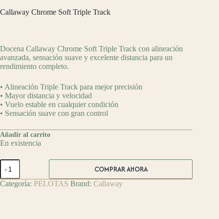
Callaway Chrome Soft Triple Track
$
1,399.00
Docena Callaway Chrome Soft Triple Track con alineación
avanzada, sensación suave y excelente distancia para un
rendimiento completo.
• Alineación Triple Track para mejor precisión
• Mayor distancia y velocidad
• Vuelo estable en cualquier condición
• Sensación suave con gran control
Añadir al carrito
En existencia
Callaway
COMPRAR AHORA
Chrome
Soft
Categoría:
PELOTAS
Brand:
Callaway
Triple
Track
cantidad