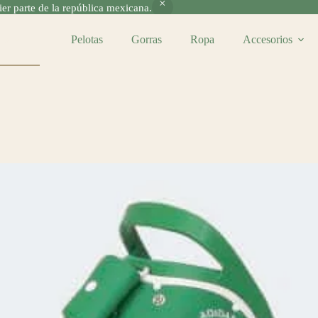
r parte de la república mexicana.
as
Pelotas
Gorras
Ropa
Accesorios