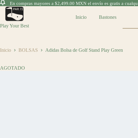
En compras mayores a $2,499.00 MXN el envío es gratis a cualquie
Saltar
al
Inicio
Bastones
Bols
contenido
Play Your Best
Inicio
BOLSAS
Adidas Bolsa de Golf Stand Play Green
AGOTADO