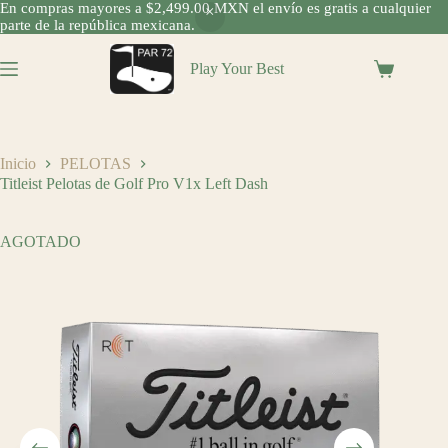
En compras mayores a $2,499.00 MXN el envío es gratis a cualquier
parte de la república mexicana.
Saltar
al
Play Your Best
Shopping
contenido
cart
Inicio
PELOTAS
Titleist Pelotas de Golf Pro V1x Left Dash
AGOTADO