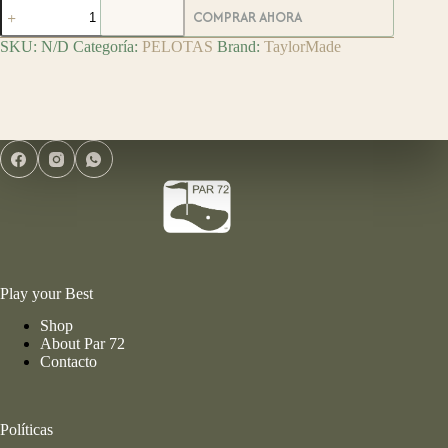
TaylorMade
COMPRAR AHORA
Pelotas
de
SKU:
N/D
Categoría:
PELOTAS
Brand:
TaylorMade
Golf
TP5
Stripe
cantidad
Play your Best
Shop
About Par 72
Contacto
Políticas