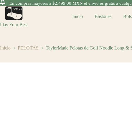
En compras mayores a $2,499.00 MXN el envío es gratis a cualquie
Saltar
al
Inicio
Bastones
Bols
contenido
Play Your Best
Inicio
PELOTAS
TaylorMade Pelotas de Golf Noodle Long & S