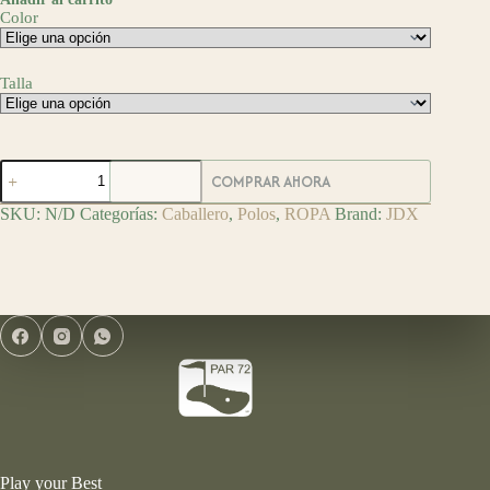
Color
Talla
JDX
COMPRAR AHORA
Polo
de
SKU:
N/D
Categorías:
Caballero
,
Polos
,
ROPA
Brand:
JDX
Golf
Chest
Block
cantidad
Play your Best