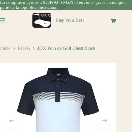
En compras mayores a $2,499.00 MXN el envío es gratis a cualquier
parte de la república mexicana.
Saltar
al
Play Your Best
Shopping
contenido
cart
Inicio
ROPA
JDX Polo de Golf Chest Block