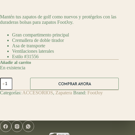
$
549.00
Mantén tus zapatos de golf como nuevos y p
rotégelos con las
duraderas bolsas para zapatos FootJoy.
Gran compartimento principal
Cremallera de doble tirador
Asa de transporte
Ventilaciones laterales
Estilo #31556
Añadir al carrito
En existencia
FootJoy
COMPRAR AHORA
Zapatera
de
Categorías:
ACCESORIOS
,
Zapatera
Brand:
FootJoy
Golg
Nylon
Grey
/
Navy
cantidad