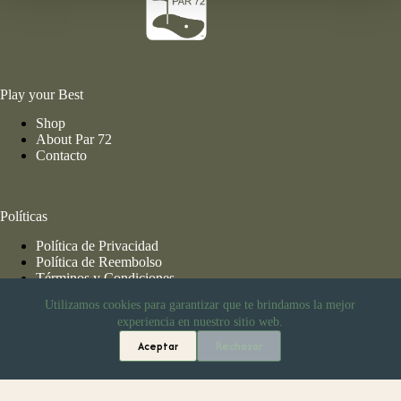
Play your Best
Shop
About Par 72
Contacto
Políticas
Política de Privacidad
Política de Reembolso
Términos y Condiciones
Utilizamos cookies para garantizar que te brindamos la mejor
experiencia en nuestro sitio web.
Información de Envío
Aceptar
Rechazar
En compras mayores a $2,499.00 MXN el envío es gratis a
cualquier parte de la república mexicana.