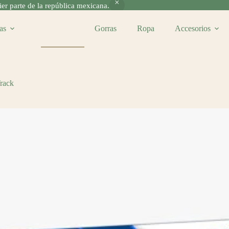
r parte de la república mexicana.
as
Pelotas
Gorras
Ropa
Accesorios
Track