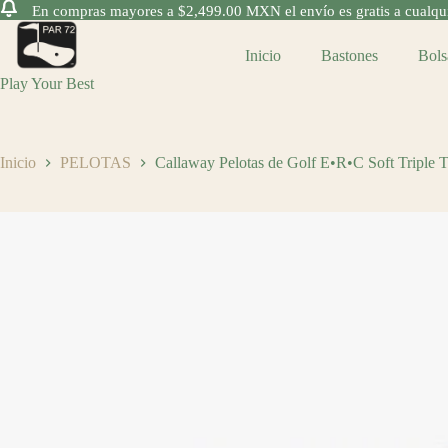
En compras mayores a $2,499.00 MXN el envío es gratis a cualquie
Saltar
al
Inicio
Bastones
Bols
contenido
Play Your Best
Inicio
PELOTAS
Callaway Pelotas de Golf E•R•C Soft Triple 