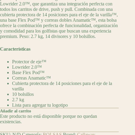
Lowrider 2.0™, que garantiza una integración perfecta con
todos los carritos de drive, push y pull. Combinada con una
cubierta protectora de 14 posiciones para el eje de la varilla™,
una base Flex Pod™ y correas dobles Anamatic™, esta bolsa
ofrece la combinación perfecta de funcionalidad, organización
y comodidad para los golfistas que buscan una experiencia
premium. Peso: 2.7 kg, 14 divisores y 10 bolsillos.
Características
Protector de eje™
Lowrider 2.0™
Base Flex Pod™
Correas Anamatic™
Cubierta protectora de 14 posiciones para el eje de la
varilla
10 bolsillos
2.7 kg
Lista para agregar tu logotipo
Añadir al carrito
Este producto no está disponible porque no quedan
existencias.
SKU:
N/D
Categoría:
BOLSAS
Brand:
Callaway