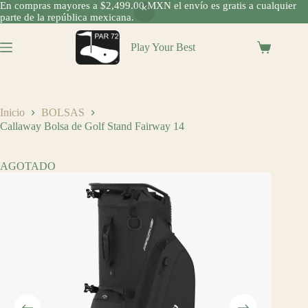
En compras mayores a $2,499.00 MXN el envío es gratis a cualquier
parte de la república mexicana.
Saltar
al
Play Your Best
Shopping
contenido
cart
Inicio
BOLSAS
Callaway Bolsa de Golf Stand Fairway 14
AGOTADO