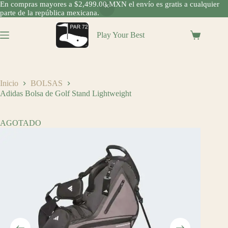
En compras mayores a $2,499.00 MXN el envío es gratis a cualquier
parte de la república mexicana.
Saltar
al
Play Your Best
Shopping
contenido
cart
Inicio
BOLSAS
Adidas Bolsa de Golf Stand Lightweight
AGOTADO