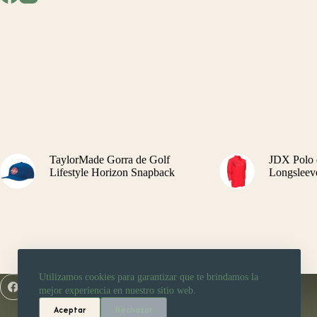
En tendencia
TaylorMade Gorra de Golf
JDX Polo 
Lifestyle Horizon Snapback
Longsleev
Utilizamos cookies para garantizar que te brindamos la
Facebook
Instagram
WhatsApp
mejor experiencia en nuestro sitio web.
Play your Best
Aceptar
Rechazar