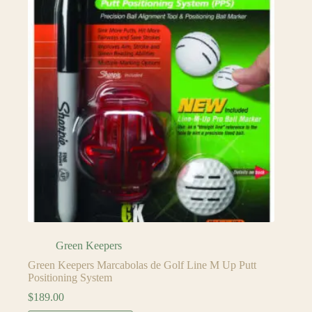
Green Keepers
Green Keepers Marcabolas de Golf Line M Up Putt
Positioning System
$
189.00