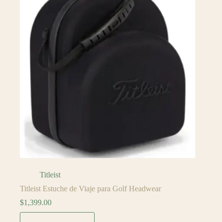
Titleist
Titleist Estuche de Viaje para Golf Headwear
$
1,399.00