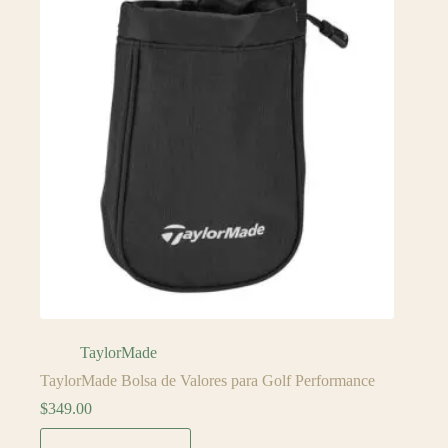
TaylorMade
TaylorMade Bolsa de Valores para Golf Performance
$
349.00