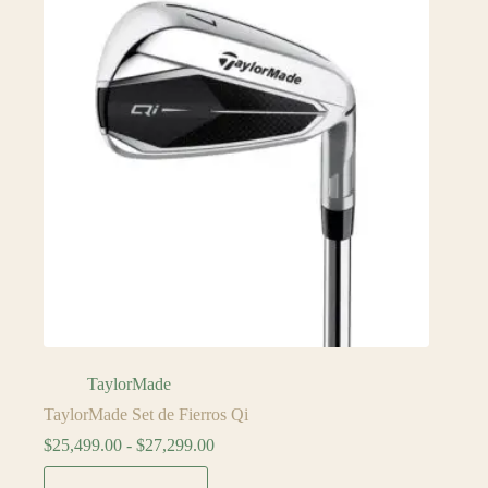
TaylorMade
TaylorMade Set de Fierros Qi
Rango
$
25,499.00
-
$
27,299.00
de
Este
precios: