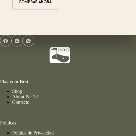
COMPRAR AHORA
producto
desde
tiene
$25,499.00
múltiples
hasta
variantes.
$27,299.00
Las
opciones
se
pueden
elegir
en
la
página
de
producto
Play your Best
Shop
About Par 72
Contacto
Políticas
Política de Privacidad